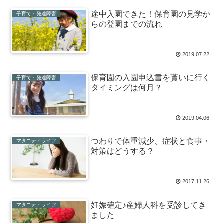
途中入園できた！保育園の見学か
子育て・発達障害
らの登園までの流れ
2019.07.22
保育園の入園申込書を貰いに行く
子育て・発達障害
タイミングは何月？
2019.04.06
つわりで体重減少、症状と食事・
マタニティライフ
対策はどうする？
2017.11.26
妊娠確定♪産婦人科を受診してき
マタニティライフ
ました